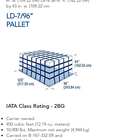
in. w. (109.22 cm) DPN 56 in. h. (142.22 cm)
by 43 in. w. (109.22 cm
LD-7/96”
PALLET
IATA Class Rating - 2BG
Carrier owned
450 cubic feet (12.74 cu. meters)
10,900 lbs. Maximum net weight (4,944 kg)
Carried on B-767-332 ER and