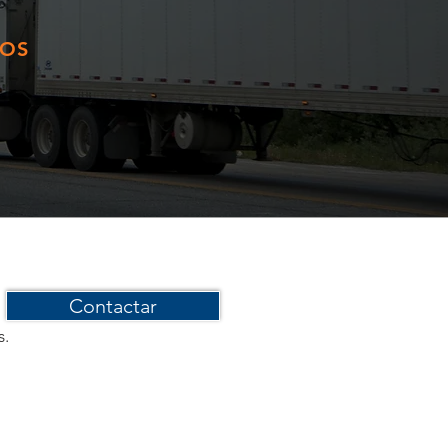
XOS
Contactar
s.